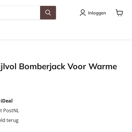
Inloggen
Winkel
bekijke
ijlvol Bomberjack Voor Warme
t
iDeal
et PostNL
eld terug