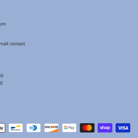
com
ail contact
00
00