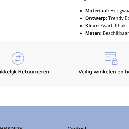
Materiaal:
Hoogwaar
Ontwerp:
Trendy Bo
Kleur:
Zwart,
Khaki,
Maten:
Beschikbaar 
kkelijk Retourneren
Veilig winkelen en b
N BRANDS
Contact