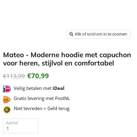
Klik of scrol om in te zoomen
Mateo - Moderne hoodie met capuchon
voor heren, stijlvol en comfortabel
Huidige prijs
€70,99
Oorspronkelijke prijs
€113,99
Veilig betalen met
iDeal
Gratis levering met PostNL
Niet tevreden = Geld terug
Aantal