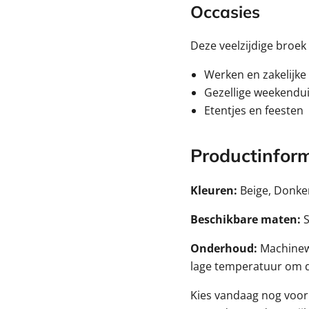
Occasies
Deze veelzijdige broek
Werken en zakelijk
Gezellige weekendui
Etentjes en feesten
Productinform
Kleuren:
Beige, Donkerg
Beschikbare maten:
S
Onderhoud:
Machinewa
lage temperatuur om d
Kies vandaag nog voo