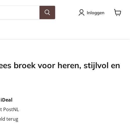
Inloggen
Winkel
bekijke
es broek voor heren, stijlvol en
ijs
ijs
t
iDeal
et PostNL
eld terug