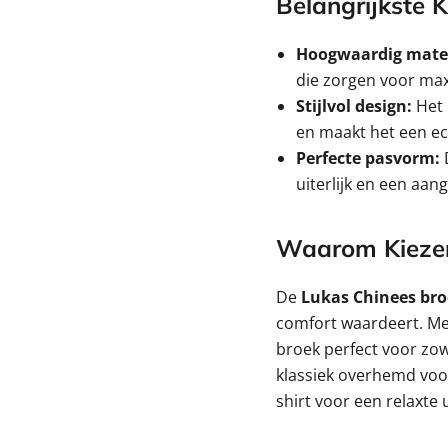
Belangrijkste
Hoogwaardig mater
die zorgen voor ma
Stijlvol design:
Het 
en maakt het een ec
Perfecte pasvorm:
D
uiterlijk en een aa
Waarom Kiezen
De
Lukas Chinees br
comfort waardeert. Met
broek perfect voor zo
klassiek overhemd voor
shirt voor een relaxte u