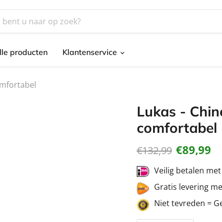
lle producten
Klantenservice
omfortabel
Lukas - Chine
comfortabel
Huidige pr
€89,99
Oorspronkelijke pr
€132,99
Veilig betalen me
Gratis levering m
Niet tevreden = G