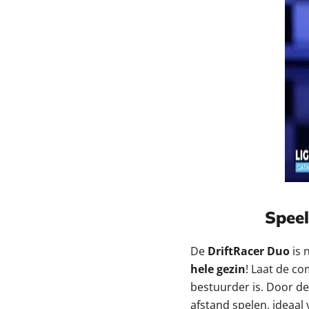
Speel
De
DriftRacer Duo
is 
hele gezin
! Laat de co
bestuurder is. Door d
afstand spelen, ideaal