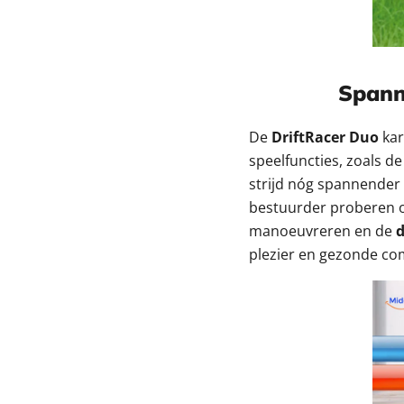
Spanne
De
DriftRacer Duo
kar
speelfuncties, zoals d
strijd nóg spannender
bestuurder proberen o
manoeuvreren en de
d
plezier en gezonde com