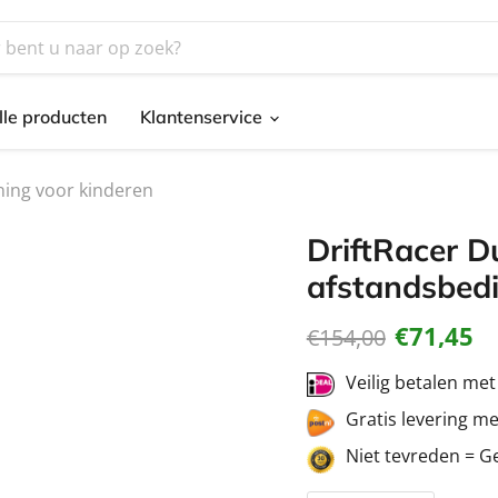
lle producten
Klantenservice
ning voor kinderen
DriftRacer D
afstandsbedi
Huidige pr
€71,45
Oorspronkelijke pr
€154,00
Veilig betalen me
Gratis levering m
Niet tevreden = G