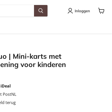
Inloggen
Winkel
bekijke
uo | Mini-karts met
ening voor kinderen
ijs
ijs
t
iDeal
et PostNL
eld terug