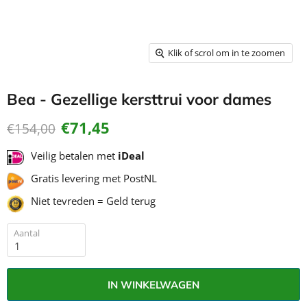
Klik of scrol om in te zoomen
Bea - Gezellige kersttrui voor dames
Huidige prijs
€71,45
Oorspronkelijke prijs
€154,00
Veilig betalen met
iDeal
Gratis levering met PostNL
Niet tevreden = Geld terug
Aantal
IN WINKELWAGEN